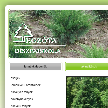
termékkategóriák
aktualitások
cserjék
lomblevelű örökzöldek
pikkelyes fenyők
sövénynövények
tűlevelű fenyők