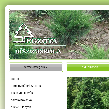
termékkategóriák
aktualitások
cserjék
lomblevelű örökzöldek
pikkelyes fenyők
sövénynövények
tűlevelű fenyők