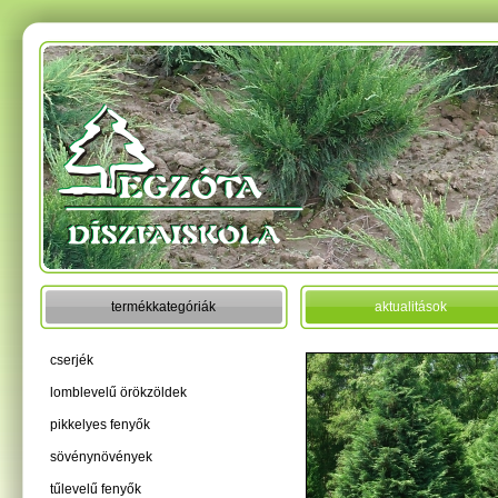
termékkategóriák
aktualitások
cserjék
lomblevelű örökzöldek
pikkelyes fenyők
sövénynövények
tűlevelű fenyők