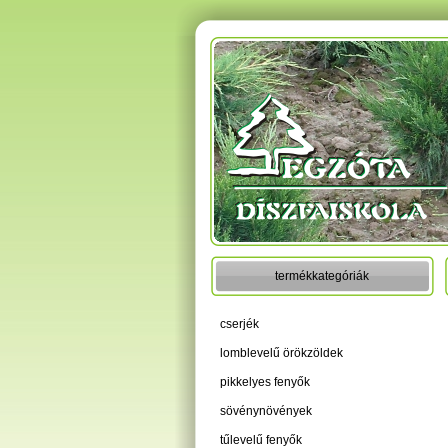
termékkategóriák
cserjék
lomblevelű örökzöldek
pikkelyes fenyők
sövénynövények
tűlevelű fenyők