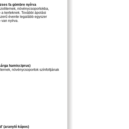
zses fa gömbre nyírva
Szoliternek, növénycsoportokba,
e a kerteknek. További ápolási
lszerű évente legalább egyszer
 van nyírva.
sárga hamisciprus)
liternek, növénycsoportok színfoltjának
' (aranyló kúpos)