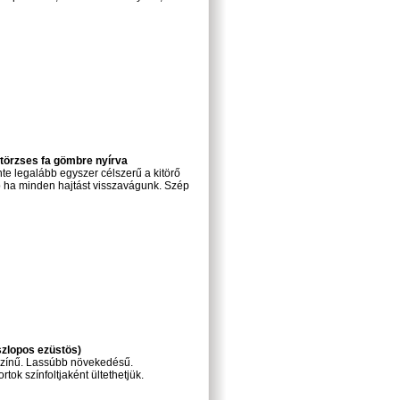
törzses fa gömbre nyírva
e legalább egyszer célszerű a kitörő
 ha minden hajtást visszavágunk. Szép
szlopos ezüstös)
színű. Lassúbb növekedésű.
tok színfoltjaként ültethetjük.