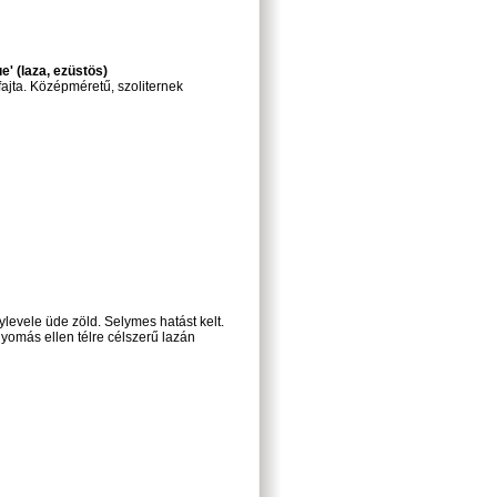
' (laza, ezüstös)
fajta. Középméretű, szoliternek
ylevele üde zöld. Selymes hatást kelt.
ónyomás ellen télre célszerű lazán