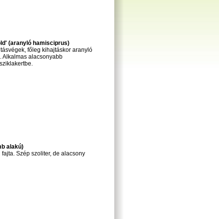
d' (aranyló hamisciprus)
ásvégek, főleg kihajtáskor aranyló
n. Alkalmas alacsonyabb
sziklakertbe.
b alakú)
ajta. Szép szoliter, de alacsony