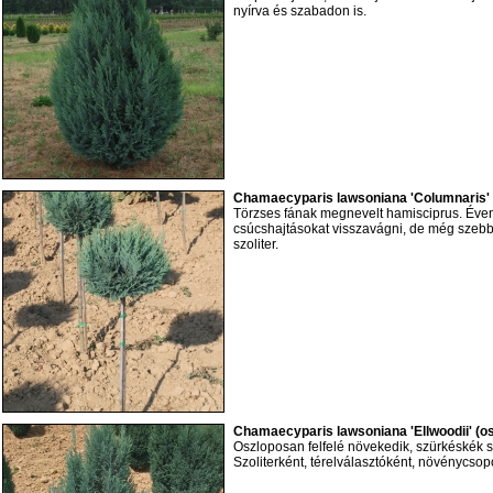
nyírva és szabadon is.
Chamaecyparis lawsoniana 'Columnaris' 
Törzses fának megnevelt hamisciprus. Évent
csúcshajtásokat visszavágni, de még szebb
szoliter.
Chamaecyparis lawsoniana 'Ellwoodii' (o
Oszloposan felfelé növekedik, szürkéskék 
Szoliterként, térelválasztóként, növénycsopor