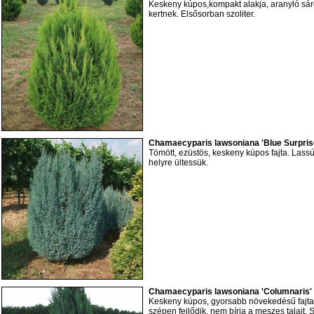
Keskeny kúpos,kompakt alakja, aranyló sár
kertnek. Elsősorban szoliter.
Chamaecyparis lawsoniana 'Blue Surprise
Tömött, ezüstös, keskeny kúpos fajta. Lass
helyre ültessük.
Chamaecyparis lawsoniana 'Columnaris'
Keskeny kúpos, gyorsabb növekedésű fajta
szépen fejlődik, nem bírja a meszes talajt. 