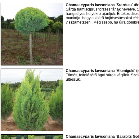
Chamaecyparis lawsoniana 'Stardust' tör
Sárga hamisciprus törzses fának nevelve. 
hangsúlyos helyekre ajánljuk. Értékes dísz
munkája, hogy a kitörő hajtáscsúcsokat cé
visszametszeni. Még szebb, ha újra gömbre
Chamaecyparis lawsoniana 'Alumigold' (
Tömött, felfelé törő ágai sárga végűek. Szo
ültessük.
Chamaecyparis lawsoniana 'Barabits Gold