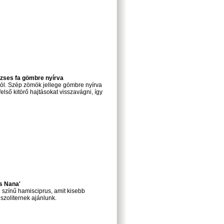
rzses fa gömbre nyírva
ból. Szép zömök jellege gömbre nyírva
lső kitörő hajtásokat visszavágni, így
s Nana'
 színű hamisciprus, amit kisebb
szoliternek ajánlunk.