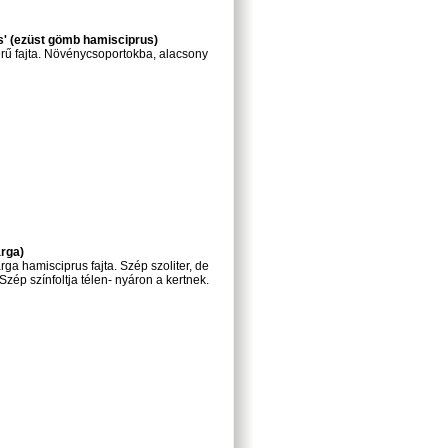
s' (ezüst gömb hamisciprus)
rű fajta. Növénycsoportokba, alacsony
rga)
ga hamisciprus fajta. Szép szoliter, de
Szép színfoltja télen- nyáron a kertnek.