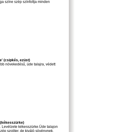
ga színe szép színfoltja minden
' (csipkés, ezüst)
úbb növekedésű, üde talajra, védett
 (kékesszürke)
. Levélzete kékesszürke.Üde talajon
Szép szoliter, de kiváló sövénynek,