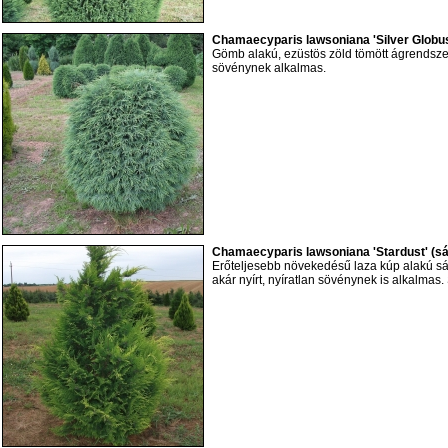
Chamaecyparis lawsoniana 'Silver Globu
Gömb alakú, ezüstös zöld tömött ágrendsze
sövénynek alkalmas.
Chamaecyparis lawsoniana 'Stardust' (sá
Erőteljesebb növekedésű laza kúp alakú sár
akár nyírt, nyíratlan sövénynek is alkalmas. 