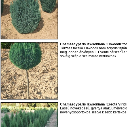
Chamaecyparis lawsoniana 'Ellwoodii' tö
Törzses fácska Ellwoodii hamisciprus fajtá
még jobban érvényesül. Évente célszerű a fe
sokáig szép dísze marad kertünknek.
Chamaecyparis lawsoniana 'Erecta Viridi
Lassú növekedésű, gyertya alakú, mélyzöld
növénycsoportokba, illetve kisebb kertekbe 