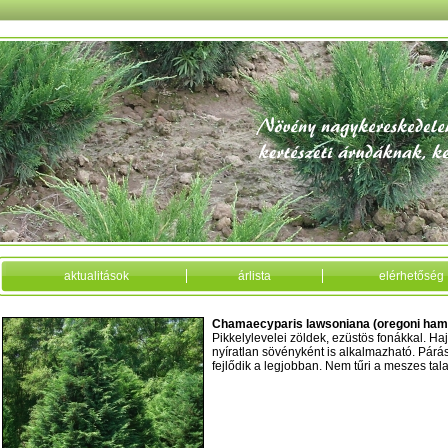
aktualitások
árlista
elérhetőség
Chamaecyparis lawsoniana (oregoni ham
Pikkelylevelei zöldek, ezüstös fonákkal. Hajtá
nyíratlan sövényként is alkalmazható. Párá
fejlődik a legjobban. Nem tűri a meszes talaj