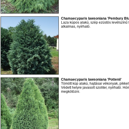
Chamaecyparis lawsoniana 'Pembury Blue
Laza kúpos alakú, szép ezüstös levélszínű 
alkalmas, nyírható.
Chamaecyparis lawsoniana 'Pottenii'
Tömött kúp alakú, hajtásai vékonyak, pikkel
Védett helyre javasolt szoliter, nyírható. H
megkötözni.