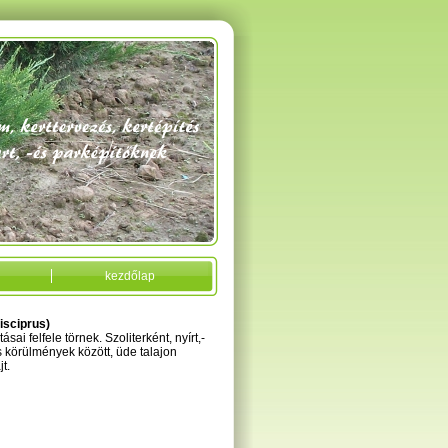
kezdőlap
isciprus)
sai felfele törnek. Szoliterként, nyírt,-
s körülmények között, üde talajon
t.