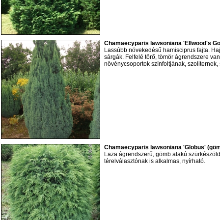
Chamaecyparis lawsoniana 'Ellwood's Gol
Lassúbb növekedésű hamisciprus fajta. Hajt
sárgák. Felfelé törő, tömör ágrendszere va
növénycsoportok színfoltjának, szoliternek, 
Chamaecyparis lawsoniana 'Globus' (göm
Laza ágrendszerű, gömb alakú szürkészöld f
térelválasztónak is alkalmas, nyírható.