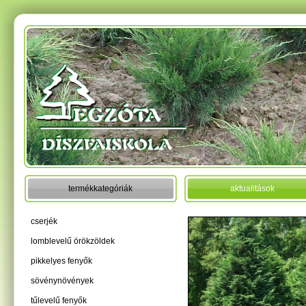
termékkategóriák
aktualitások
cserjék
lomblevelű örökzöldek
pikkelyes fenyők
sövénynövények
tűlevelű fenyők