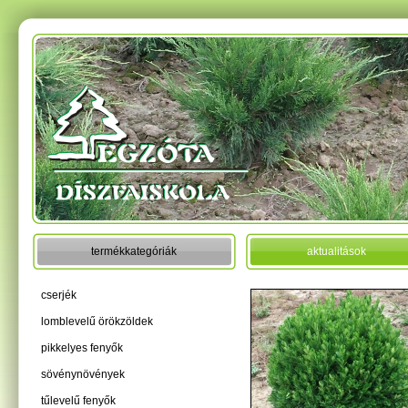
termékkategóriák
aktualitások
cserjék
lomblevelű örökzöldek
pikkelyes fenyők
sövénynövények
tűlevelű fenyők