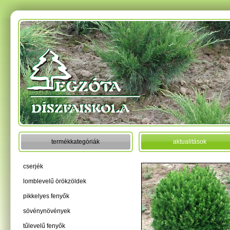
termékkategóriák
aktualitások
cserjék
lomblevelű örökzöldek
pikkelyes fenyők
sövénynövények
tűlevelű fenyők