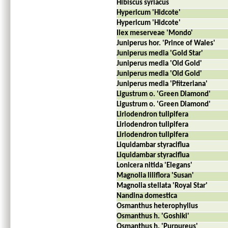
Hibiscus syriacus
Hypericum 'Hidcote'
Hypericum 'Hidcote'
Ilex meserveae 'Mondo'
Juniperus hor. 'Prince of Wales'
Juniperus media 'Gold Star'
Juniperus media 'Old Gold'
Juniperus media 'Old Gold'
Juniperus media 'Pfitzeriana'
Ligustrum o. 'Green Diamond'
Ligustrum o. 'Green Diamond'
Liriodendron tulipifera
Liriodendron tulipifera
Liriodendron tulipifera
Liquidambar styraciflua
Liquidambar styraciflua
Lonicera nitida 'Elegans'
Magnolia liliflora 'Susan'
Magnolia stellata 'Royal Star'
Nandina domestica
Osmanthus heterophyllus
Osmanthus h. 'Goshiki'
Osmanthus h. 'Purpureus'