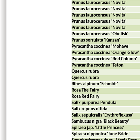
Prunus laurocerasus 'Novita'
Prunus laurocerasus 'Novita'
Prunus laurocerasus 'Novita'
Prunus laurocerasus 'Novita'
Prunus laurocerasus 'Novita'
Prunus laurocerasus 'Obelisk'
Prunus serrulata 'Kanzan'
Pyracantha coccinea 'Mohave'
Pyracantha coccinea 'Orange Glow'
Pyracantha coccinea 'Red Column'
Pyracantha coccinea 'Teton'
Quercus rubra
Quercus rubra
Ribes alpinum 'Schmidt'
Rosa The Fairy
Rosa Red Fairy
Salix purpurea Pendula
Salix repens nitida
Salix sepulcralis 'Erythroflexusa'
Sambucus nigra 'Black Beauty'
Spiraea jap. 'Little Princess'
Spiraea nipponica 'June Bride'