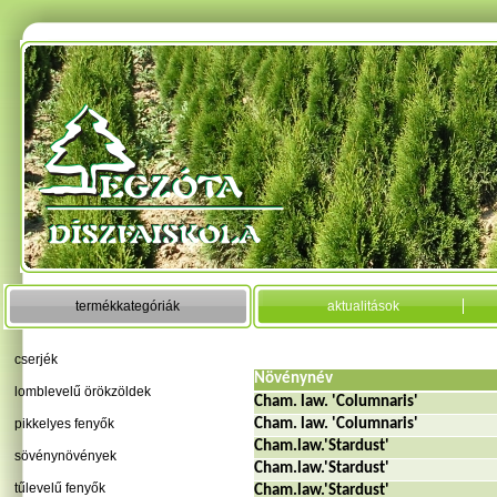
termékkategóriák
aktualitások
cserjék
Növénynév
lomblevelű örökzöldek
Cham. law. 'Columnaris'
pikkelyes fenyők
Cham. law. 'Columnaris'
Cham.law.'Stardust'
sövénynövények
Cham.law.'Stardust'
tűlevelű fenyők
Cham.law.'Stardust'