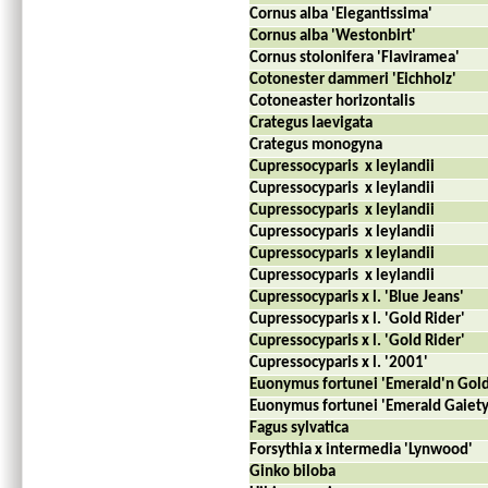
Cornus alba 'Elegantissima'
Cornus alba 'Westonbirt'
Cornus stolonifera 'Flaviramea'
Cotonester dammeri 'Eichholz'
Cotoneaster horizontalis
Crategus laevigata
Crategus monogyna
Cupressocyparis
x leylandii
Cupressocyparis
x leylandii
Cupressocyparis
x leylandii
Cupressocyparis
x leylandii
Cupressocyparis
x leylandii
Cupressocyparis
x leylandii
Cupressocyparis x l. 'Blue Jeans'
Cupressocyparis x l. 'Gold Rider'
Cupressocyparis x l. 'Gold Rider'
Cupressocyparis x l. '2001'
Euonymus fortunei 'Emerald'n Gold
Euonymus fortunei 'Emerald Gaiety
Fagus sylvatica
Forsythia x intermedia 'Lynwood'
Ginko biloba