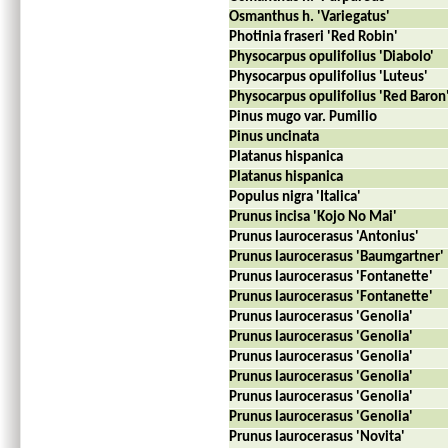
Osmanthus h. 'Variegatus'
Photinia fraseri 'Red Robin'
Physocarpus opulifolius 'Diabolo'
Physocarpus opulifolius 'Luteus'
Physocarpus opulifolius 'Red Baron
Pinus mugo var. Pumilio
Pinus uncinata
Platanus hispanica
Platanus hispanica
Populus nigra 'Italica'
Prunus incisa 'Kojo No Mai'
Prunus laurocerasus 'Antonius'
Prunus laurocerasus 'Baumgartner'
Prunus laurocerasus 'Fontanette'
Prunus laurocerasus 'Fontanette'
Prunus laurocerasus 'Genolia'
Prunus laurocerasus 'Genolia'
Prunus laurocerasus 'Genolia'
Prunus laurocerasus 'Genolia'
Prunus laurocerasus 'Genolia'
Prunus laurocerasus 'Genolia'
Prunus laurocerasus 'Novita'