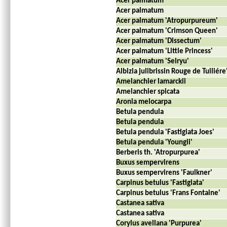
Acer palmatum
Acer palmatum
Acer palmatum 'Atropurpureum'
Acer palmatum 'Crimson Queen'
Acer palmatum 'Dissectum'
Acer palmatum 'Little Princess'
Acer palmatum 'Seiryu'
Albizia julibrissin Rouge de Tuiliére
Amelanchier lamarckii
Amelanchier spicata
Aronia melocarpa
Betula pendula
Betula pendula
Betula pendula 'Fastigiata Joes'
Betula pendula 'Youngii'
Berberis th. 'Atropurpurea'
Buxus sempervirens
Buxus sempervirens 'Faulkner'
Carpinus betulus 'Fastigiata'
Carpinus betulus 'Frans Fontaine'
Castanea sativa
Castanea sativa
Corylus avellana 'Purpurea'