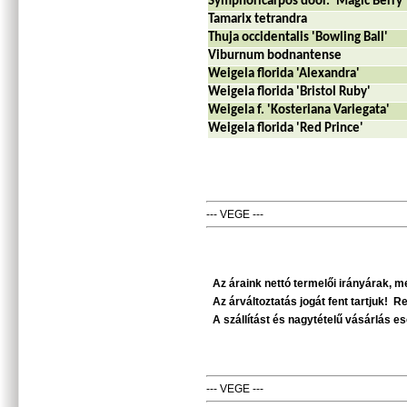
Symphoricarpos door. 'Magic Berry'
Tamarix tetrandra
Thuja occidentalis 'Bowling Ball'
Viburnum bodnantense
Weigela florida 'Alexandra'
Weigela florida 'Bristol Ruby'
Weigela f. 'Kosteriana Variegata'
Weigela florida 'Red Prince'
--- VEGE ---
Az áraink nettó termelői irányárak, m
Az árváltoztatás jogát fent tartjuk!
Re
A szállítást és nagytételű vásárlás es
--- VEGE ---