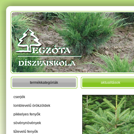
termékkategóriák
aktualitások
cserjék
lomblevelű örökzöldek
pikkelyes fenyők
sövénynövények
tűlevelű fenyők