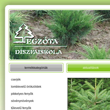
termékkategóriák
aktualitások
cserjék
lomblevelű örökzöldek
pikkelyes fenyők
sövénynövények
tűlevelű fenyők