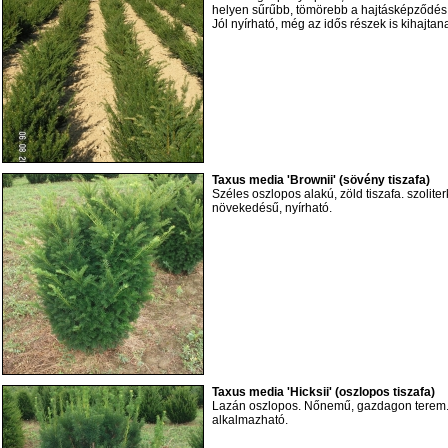
helyen sűrűbb, tömörebb a hajtásképződés,
Jól nyírható, még az idős részek is kihajta
Taxus media 'Brownii' (sövény tiszafa)
Széles oszlopos alakú, zöld tiszafa. szolite
növekedésű, nyírható.
Taxus media 'Hicksii' (oszlopos tiszafa)
Lazán oszlopos. Nőnemű, gazdagon terem. S
alkalmazható.