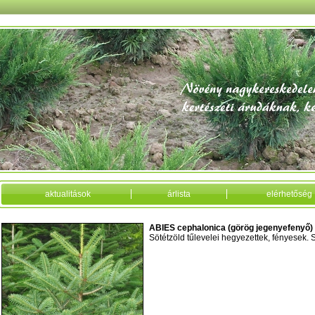
aktualitások
árlista
elérhetőség
ABIES cephalonica (görög jegenyefenyő)
Sötétzöld tűlevelei hegyezettek, fényesek. 