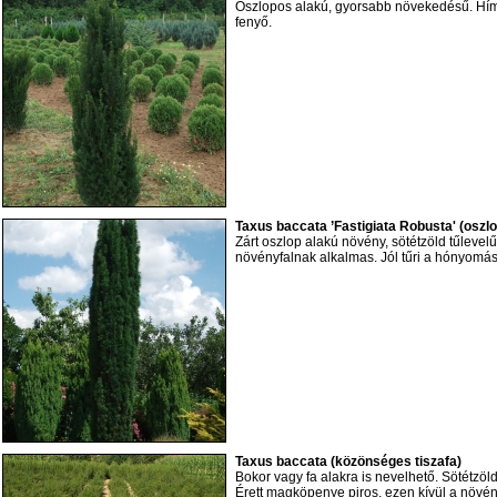
Oszlopos alakú, gyorsabb növekedésű. Hími
fenyő.
Taxus baccata ’Fastigiata Robusta' (oszlo
Zárt oszlop alakú növény, sötétzöld tűlevelű 
növényfalnak alkalmas. Jól tűri a hónyomás
Taxus baccata (közönséges tiszafa)
Bokor vagy fa alakra is nevelhető. Sötétzöld
Érett magköpenye piros, ezen kívül a növ