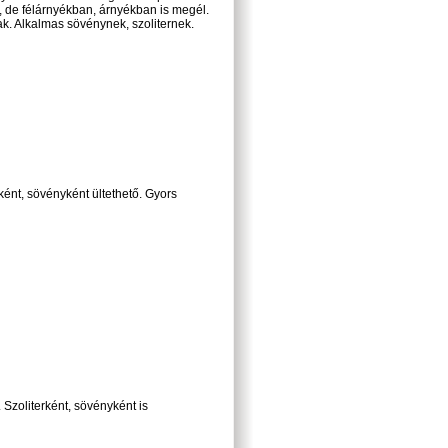
 de félárnyékban, árnyékban is megél.
nak. Alkalmas sövénynek, szoliternek.
rként, sövényként ültethető. Gyors
zoliterként, sövényként is