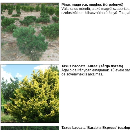
Pinus mugo var. mughus (törpefenyő)
Változatos méretű, alakú magról szaporított
széles körben felhasználható fenyő. Talajt
Taxus baccata ’Aurea' (sárga tiszafa)
Ágai oldalirányban elhajlanak. Tűlevele sár
de sövénynek is alkalmas.
Taxus baccata ’Barabits Express' (oszlop