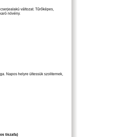
 cserjealakú változat. Tűrőképes,
akaró növény.
ga. Napos helyre ültessük szoliternek,
os tiszafa)