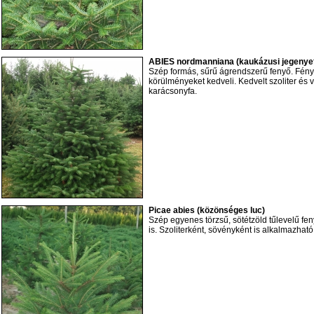
ABIES nordmanniana (kaukázusi jegenye
Szép formás, sűrű ágrendszerű fenyő. Fényl
körülményeket kedveli. Kedvelt szoliter és 
karácsonyfa.
Picae abies (közönséges luc)
Szép egyenes törzsű, sötétzöld tűlevelű fen
is. Szoliterként, sövényként is alkalmazha