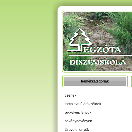
termékkategóriák
cserjék
lomblevelű örökzöldek
pikkelyes fenyők
sövénynövények
tűlevelű fenyők