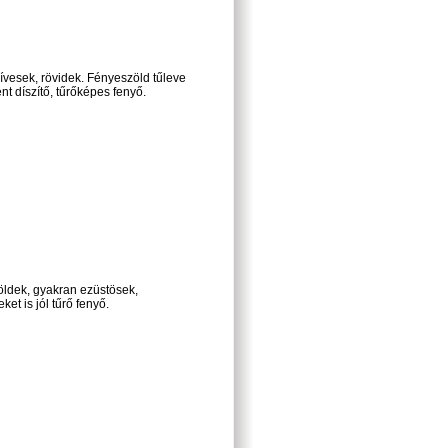
ívesek, rövidek. Fényeszöld tűleve
nt díszítő, tűrőképes fenyő.
öldek, gyakran ezüstösek,
et is jól tűrő fenyő.