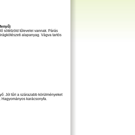
fenyő)
ő sötétzöld tűlevelei vannak. Párás
virágkötészeti alapanyag. Vágva tartós
yő. Jól tűri a szárazabb körülményeket
tó. Hagyományos karácsonyfa.