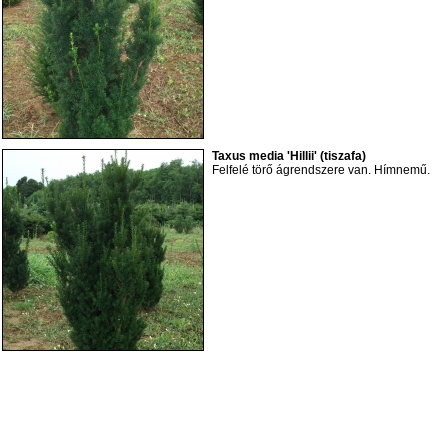
Taxus media 'Hillii' (tiszafa)
Felfelé törő ágrendszere van. Hímnemű.