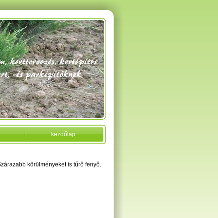
kezdőlap
Szárazabb körülményeket is tűrő fenyő.