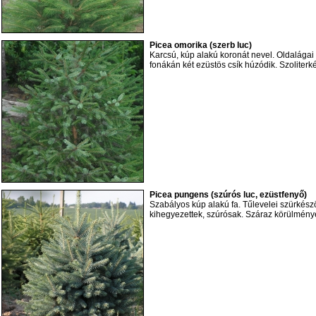
Picea omorika (szerb luc)
Karcsú, kúp alakú koronát nevel. Oldalágai 
fonákán két ezüstös csík húzódik. Szoliterké
Picea pungens (szúrós luc, ezüstfenyő)
Szabályos kúp alakú fa. Tűlevelei szürkész
kihegyezettek, szúrósak. Száraz körülmények