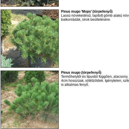
Pinus mugo ’Mops’ (törpefenyő)
Lassú növekedésű, lapított gömb alakú növé
balkonládák, sírok beültetésére.
Pinus mugo (törpefenyő)
Termőhelytől és típustól függően, alacsony,
4cm hosszúak, sötétzöldek. Igénytelen, szi
is alkalmas fenyő.