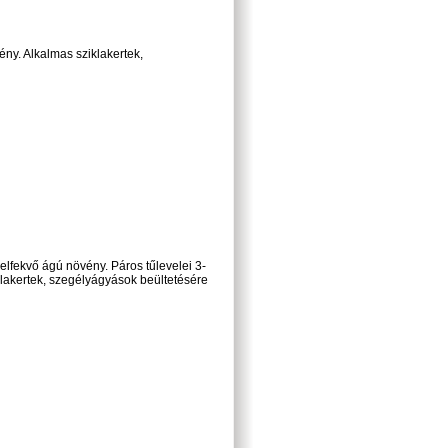
ny. Alkalmas sziklakertek,
 elfekvő ágú növény. Páros tűlevelei 3-
klakertek, szegélyágyások beültetésére