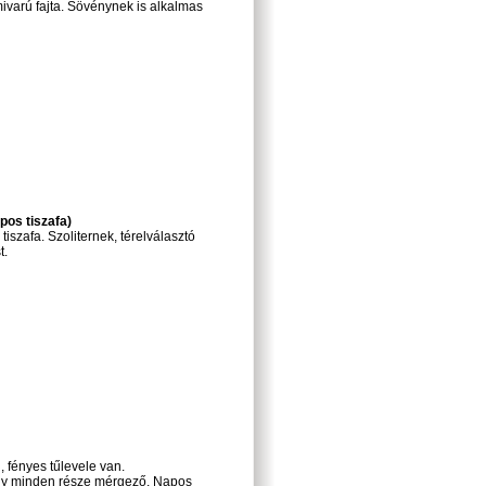
varú fajta. Sövénynek is alkalmas
pos tiszafa)
tiszafa. Szoliternek, térelválasztó
t.
, fényes tűlevele van.
ény minden része mérgező. Napos