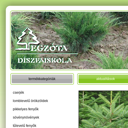
termékkategóriák
aktualitások
cserjék
lomblevelű örökzöldek
pikkelyes fenyők
sövénynövények
tűlevelű fenyők