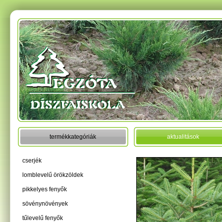
termékkategóriák
aktualitások
cserjék
lomblevelű örökzöldek
pikkelyes fenyők
sövénynövények
tűlevelű fenyők