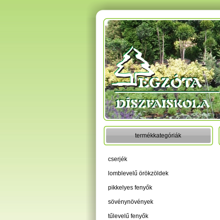
termékkategóriák
cserjék
lomblevelű örökzöldek
pikkelyes fenyők
sövénynövények
tűlevelű fenyők