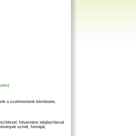
aris)
ünk a szortimentünk bővítésére,
zítéssel, folyamatos talajlazítással
 növények színét, formáját,