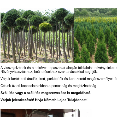
A visszajelzések és a sokéves tapasztalat alapján földlabdás növényeinket ki
Növényválasztáshoz, beültetésekhez szaktanácsokkal segítjük.
Várjuk kertészeti árudák, kert,-parképítők és kertszerető magánszemélyek é
Célunk üzleti kapcsolatainkban a pontosság és megbízhatóság.
Szállítás vagy a szállítás megszervezése is megoldható.
Várjuk jelentkezését! Hívja Németh Lajos Tulajdonost!