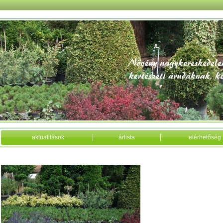
aktualitások
árlista
elérhetőség