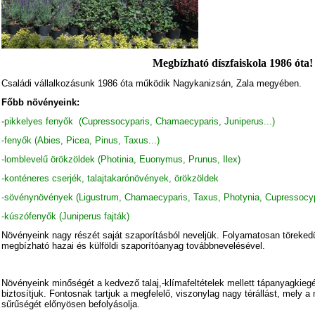
Megbízható díszfaiskola 1986 óta!
Családi vállalkozásunk 1986 óta működik Nagykanizsán, Zala megyében.
Főbb növényeink:
-
pikkelyes fenyők (Cupressocyparis, Chamaecyparis, Juniperus...)
-fenyők (Abies, Picea, Pinus, Taxus...)
-lomblevelű örökzöldek (Photinia, Euonymus, Prunus, Ilex)
-konténeres cserjék, talajtakarónövények, örökzöldek
-sövénynövények (Ligustrum, Chamaecyparis, Taxus, Photynia, Cupressocyp
-kúszófenyők (Juniperus fajták)
Növényeink nagy részét saját szaporításból neveljük. Folyamatosan töreked
megbízható hazai és külföldi szaporítóanyag továbbnevelésével.
Növényeink minőségét a kedvező talaj,-klímafeltételek mellett tápanyagkiegés
biztosítjuk. Fontosnak tartjuk a megfelelő, viszonylag nagy térállást, mely a
sűrűségét előnyösen befolyásolja.