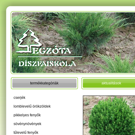
termékkategóriák
aktualitások
cserjék
lomblevelű örökzöldek
pikkelyes fenyők
sövénynövények
tűlevelű fenyők