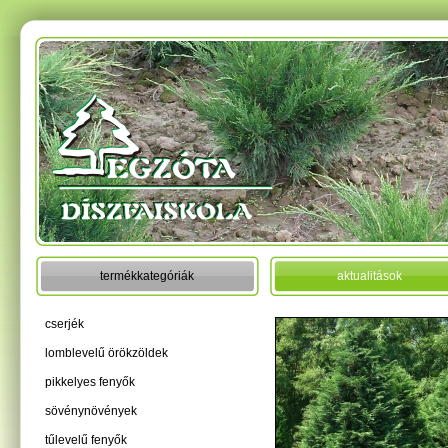
termékkategóriák
aktualitások
cserjék
lomblevelű örökzöldek
pikkelyes fenyők
sövénynövények
tűlevelű fenyők