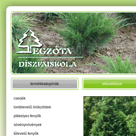
termékkategóriák
aktualitások
cserjék
lomblevelű örökzöldek
pikkelyes fenyők
sövénynövények
tűlevelű fenyők