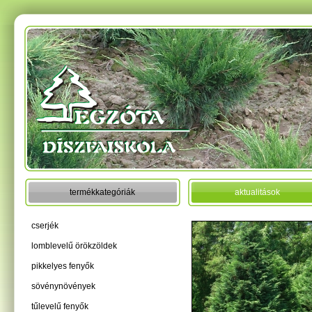
termékkategóriák
aktualitások
cserjék
lomblevelű örökzöldek
pikkelyes fenyők
sövénynövények
tűlevelű fenyők