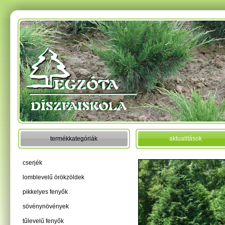
termékkategóriák
aktualitások
cserjék
lomblevelű örökzöldek
pikkelyes fenyők
sövénynövények
tűlevelű fenyők