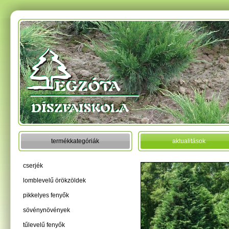
termékkategóriák
aktualitások
cserjék
lomblevelű örökzöldek
pikkelyes fenyők
sövénynövények
tűlevelű fenyők