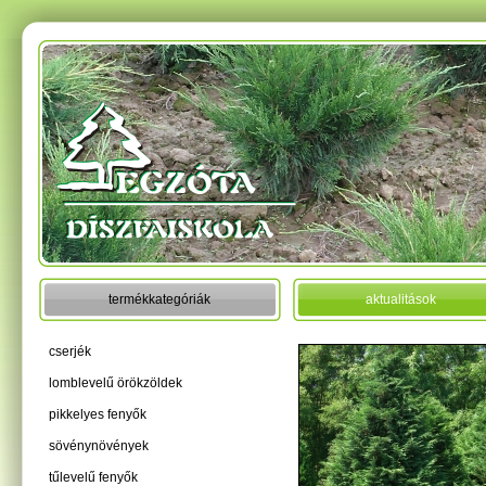
termékkategóriák
aktualitások
cserjék
lomblevelű örökzöldek
pikkelyes fenyők
sövénynövények
tűlevelű fenyők