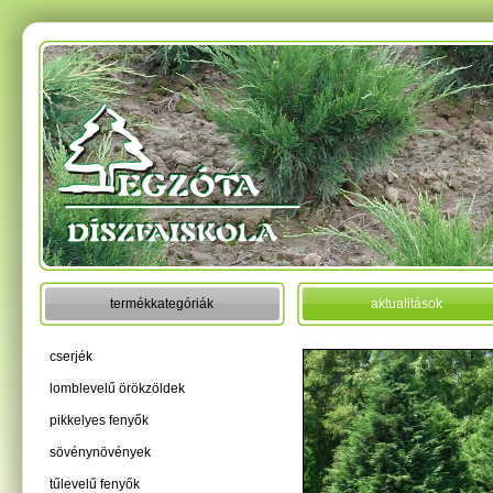
termékkategóriák
aktualitások
cserjék
lomblevelű örökzöldek
pikkelyes fenyők
sövénynövények
tűlevelű fenyők