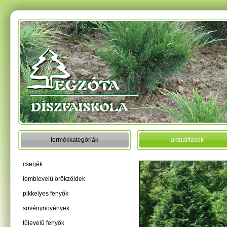
termékkategóriák
aktualitások
cserjék
lomblevelű örökzöldek
pikkelyes fenyők
sövénynövények
tűlevelű fenyők