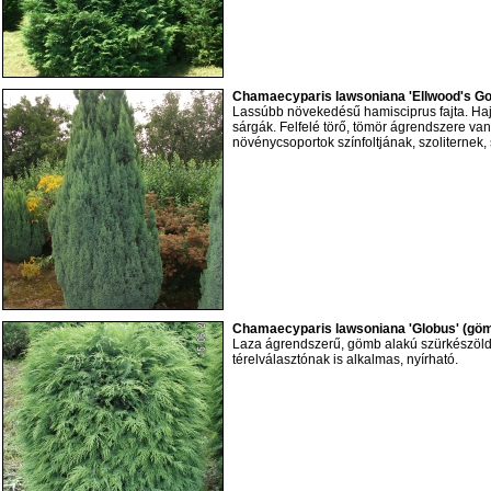
Chamaecyparis lawsoniana 'Ellwood's Gol
Lassúbb növekedésű hamisciprus fajta. Hajt
sárgák. Felfelé törő, tömör ágrendszere va
növénycsoportok színfoltjának, szoliternek, 
Chamaecyparis lawsoniana 'Globus' (göm
Laza ágrendszerű, gömb alakú szürkészöld f
térelválasztónak is alkalmas, nyírható.