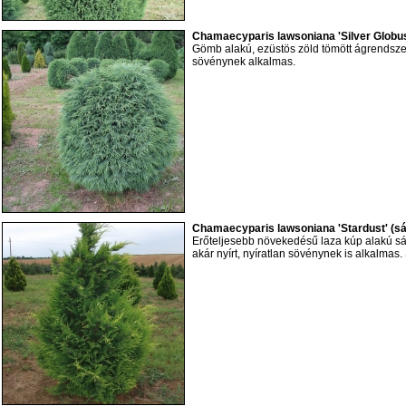
Chamaecyparis lawsoniana 'Silver Globu
Gömb alakú, ezüstös zöld tömött ágrendsze
sövénynek alkalmas.
Chamaecyparis lawsoniana 'Stardust' (sá
Erőteljesebb növekedésű laza kúp alakú sár
akár nyírt, nyíratlan sövénynek is alkalmas. 