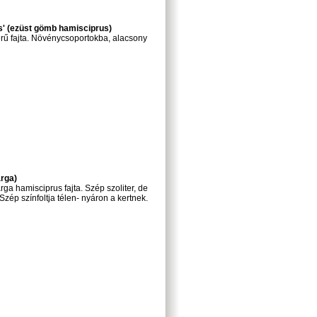
s' (ezüst gömb hamisciprus)
rű fajta. Növénycsoportokba, alacsony
rga)
ga hamisciprus fajta. Szép szoliter, de
Szép színfoltja télen- nyáron a kertnek.