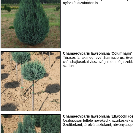
nyírva és szabadon is.
Chamaecyparis lawsoniana 'Columnaris' 
Törzses fának megnevelt hamisciprus. Évent
csúcshajtásokat visszavágni, de még szebb
szoliter.
Chamaecyparis lawsoniana 'Ellwoodii' (o
Oszloposan felfelé növekedik, szürkéskék 
Szoliterként, térelválasztóként, növénycsopor