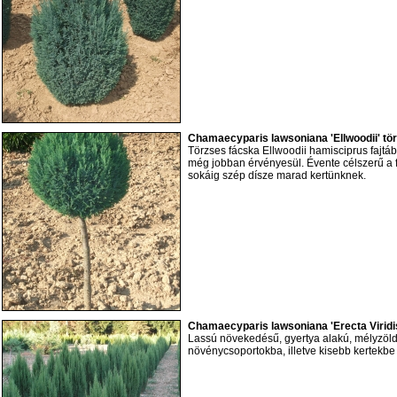
Chamaecyparis lawsoniana 'Ellwoodii' tö
Törzses fácska Ellwoodii hamisciprus fajtá
még jobban érvényesül. Évente célszerű a fe
sokáig szép dísze marad kertünknek.
Chamaecyparis lawsoniana 'Erecta Viridi
Lassú növekedésű, gyertya alakú, mélyzöld
növénycsoportokba, illetve kisebb kertekbe 