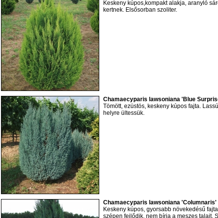
Keskeny kúpos,kompakt alakja, aranyló sár
kertnek. Elsősorban szoliter.
Chamaecyparis lawsoniana 'Blue Surprise
Tömött, ezüstös, keskeny kúpos fajta. Lass
helyre ültessük.
Chamaecyparis lawsoniana 'Columnaris'
Keskeny kúpos, gyorsabb növekedésű fajta
szépen fejlődik, nem bírja a meszes talajt. 