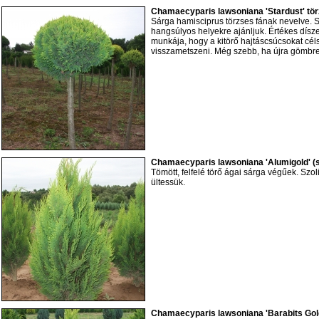
Chamaecyparis lawsoniana 'Stardust' tör
Sárga hamisciprus törzses fának nevelve. 
hangsúlyos helyekre ajánljuk. Értékes dísz
munkája, hogy a kitörő hajtáscsúcsokat cé
visszametszeni. Még szebb, ha újra gömbre
Chamaecyparis lawsoniana 'Alumigold' (
Tömött, felfelé törő ágai sárga végűek. Szo
ültessük.
Chamaecyparis lawsoniana 'Barabits Gold