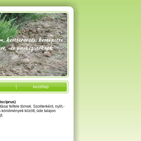
kezdőlap
isciprus)
sai felfele törnek. Szoliterként, nyírt,-
s körülmények között, üde talajon
t.