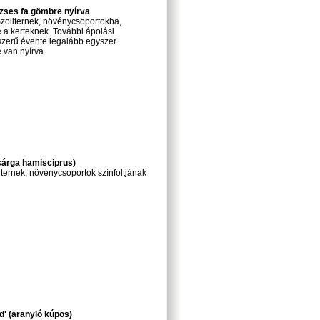
zses fa gömbre nyírva
Szoliternek, növénycsoportokba,
e a kerteknek. További ápolási
lszerű évente legalább egyszer
 van nyírva.
sárga hamisciprus)
liternek, növénycsoportok színfoltjának
' (aranyló kúpos)