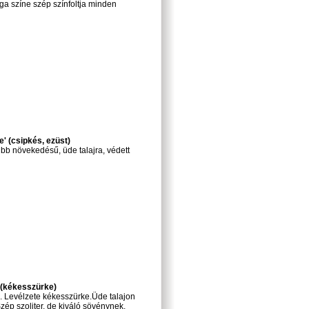
ga színe szép színfoltja minden
' (csipkés, ezüst)
úbb növekedésű, üde talajra, védett
 (kékesszürke)
. Levélzete kékesszürke.Üde talajon
Szép szoliter, de kiváló sövénynek,