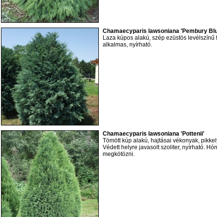
Chamaecyparis lawsoniana 'Pembury Blue
Laza kúpos alakú, szép ezüstös levélszínű 
alkalmas, nyírható.
Chamaecyparis lawsoniana 'Pottenii'
Tömött kúp alakú, hajtásai vékonyak, pikkel
Védett helyre javasolt szoliter, nyírható. H
megkötözni.