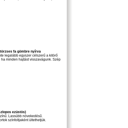
törzses fa gömbre nyírva
e legalább egyszer célszerű a kitörő
 ha minden hajtást visszavágunk. Szép
szlopos ezüstös)
színű. Lassúbb növekedésű.
tok színfoltjaként ültethetjük.