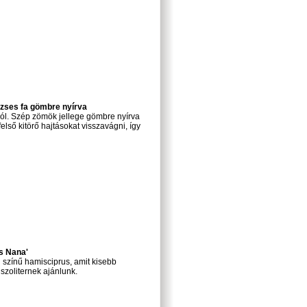
rzses fa gömbre nyírva
ból. Szép zömök jellege gömbre nyírva
lső kitörő hajtásokat visszavágni, így
s Nana'
 színű hamisciprus, amit kisebb
szoliternek ajánlunk.