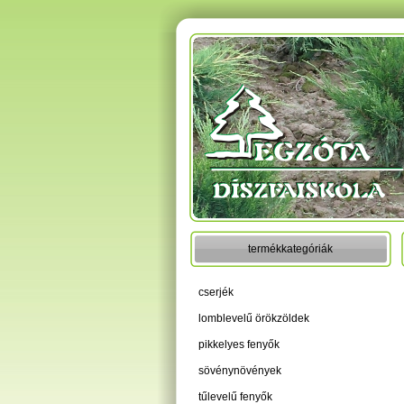
termékkategóriák
cserjék
lomblevelű örökzöldek
pikkelyes fenyők
sövénynövények
tűlevelű fenyők