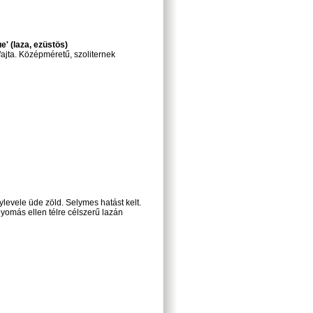
' (laza, ezüstös)
fajta. Középméretű, szoliternek
ylevele üde zöld. Selymes hatást kelt.
ónyomás ellen télre célszerű lazán