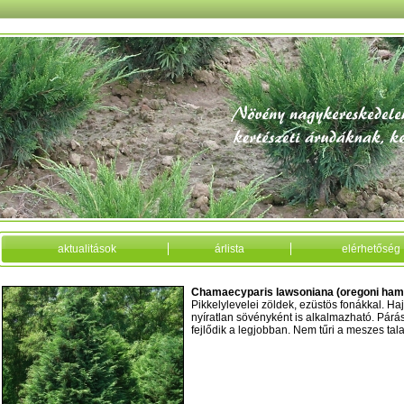
aktualitások
árlista
elérhetőség
Chamaecyparis lawsoniana (oregoni ham
Pikkelylevelei zöldek, ezüstös fonákkal. Hajtá
nyíratlan sövényként is alkalmazható. Párá
fejlődik a legjobban. Nem tűri a meszes talaj