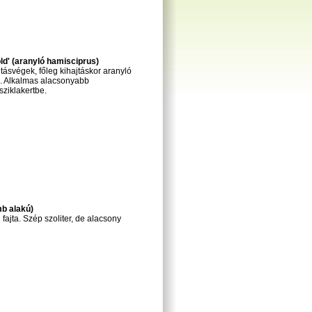
d' (aranyló hamisciprus)
ásvégek, főleg kihajtáskor aranyló
n. Alkalmas alacsonyabb
sziklakertbe.
b alakú)
ajta. Szép szoliter, de alacsony