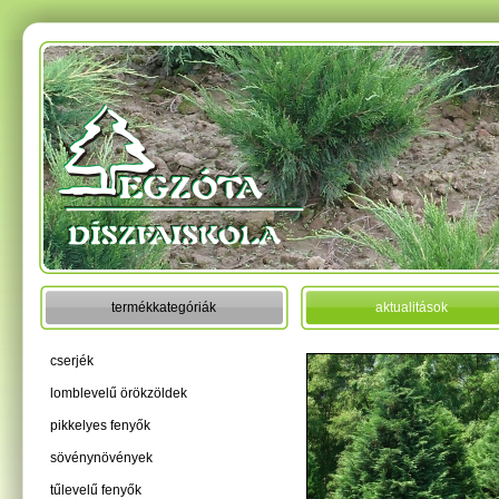
termékkategóriák
aktualitások
cserjék
lomblevelű örökzöldek
pikkelyes fenyők
sövénynövények
tűlevelű fenyők