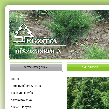
termékkategóriák
aktualitások
cserjék
lomblevelű örökzöldek
pikkelyes fenyők
sövénynövények
tűlevelű fenyők