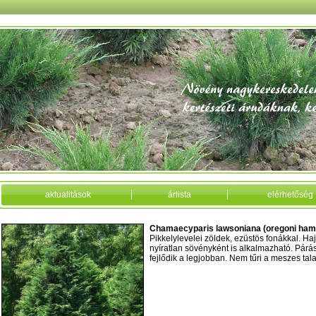
aktualitások
árlista
elérhetőség
Chamaecyparis lawsoniana (oregoni ham
Pikkelylevelei zöldek, ezüstös fonákkal. Hajtá
nyíratlan sövényként is alkalmazható. Párá
fejlődik a legjobban. Nem tűri a meszes talaj