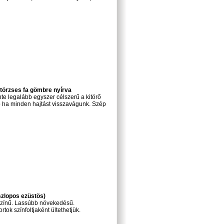
törzses fa gömbre nyírva
e legalább egyszer célszerű a kitörő
 ha minden hajtást visszavágunk. Szép
szlopos ezüstös)
színű. Lassúbb növekedésű.
tok színfoltjaként ültethetjük.