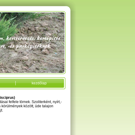
kezdőlap
isciprus)
sai felfele törnek. Szoliterként, nyírt,-
s körülmények között, üde talajon
t.