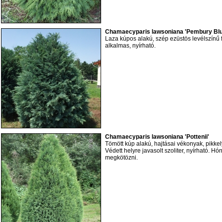
Chamaecyparis lawsoniana 'Pembury Blue
Laza kúpos alakú, szép ezüstös levélszínű 
alkalmas, nyírható.
Chamaecyparis lawsoniana 'Pottenii'
Tömött kúp alakú, hajtásai vékonyak, pikkel
Védett helyre javasolt szoliter, nyírható. H
megkötözni.