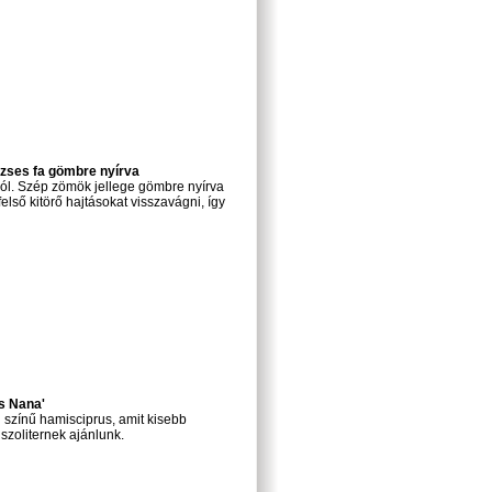
rzses fa gömbre nyírva
ból. Szép zömök jellege gömbre nyírva
lső kitörő hajtásokat visszavágni, így
s Nana'
 színű hamisciprus, amit kisebb
szoliternek ajánlunk.