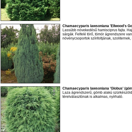
Chamaecyparis lawsoniana 'Ellwood's Gol
Lassúbb növekedésű hamisciprus fajta. Hajt
sárgák. Felfelé törő, tömör ágrendszere va
növénycsoportok színfoltjának, szoliternek, 
Chamaecyparis lawsoniana 'Globus' (göm
Laza ágrendszerű, gömb alakú szürkészöld f
térelválasztónak is alkalmas, nyírható.