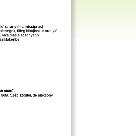
d' (aranyló hamisciprus)
ásvégek, főleg kihajtáskor aranyló
n. Alkalmas alacsonyabb
sziklakertbe.
b alakú)
ajta. Szép szoliter, de alacsony