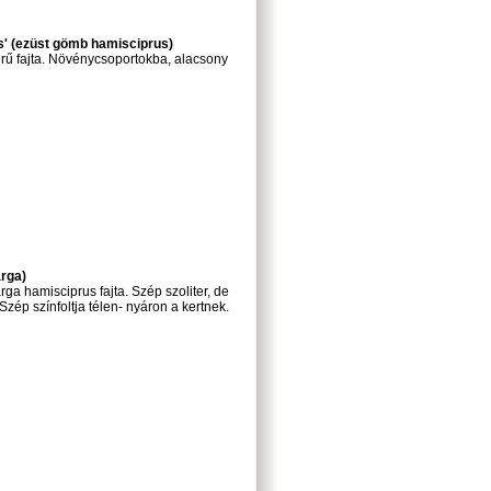
s' (ezüst gömb hamisciprus)
rű fajta. Növénycsoportokba, alacsony
rga)
ga hamisciprus fajta. Szép szoliter, de
Szép színfoltja télen- nyáron a kertnek.