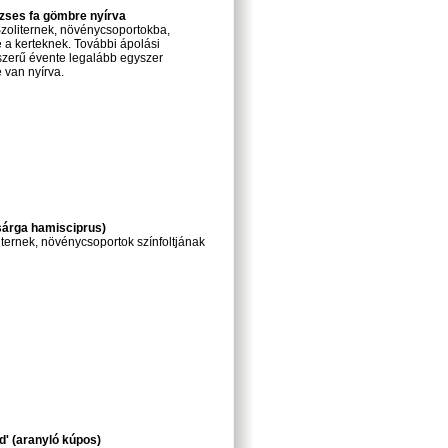
zses fa gömbre nyírva
Szoliternek, növénycsoportokba,
e a kerteknek. További ápolási
lszerű évente legalább egyszer
 van nyírva.
sárga hamisciprus)
liternek, növénycsoportok színfoltjának
' (aranyló kúpos)