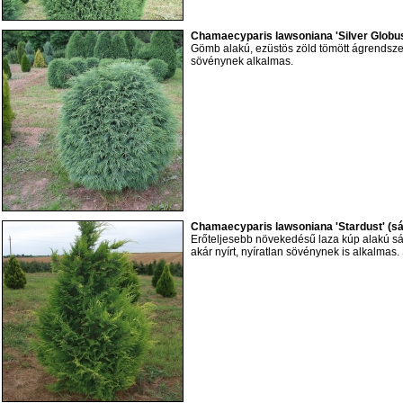
Chamaecyparis lawsoniana 'Silver Globu
Gömb alakú, ezüstös zöld tömött ágrendsze
sövénynek alkalmas.
Chamaecyparis lawsoniana 'Stardust' (sá
Erőteljesebb növekedésű laza kúp alakú sár
akár nyírt, nyíratlan sövénynek is alkalmas. 