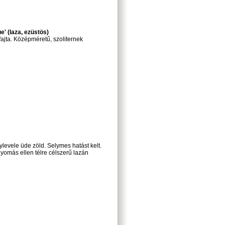
' (laza, ezüstös)
fajta. Középméretű, szoliternek
ylevele üde zöld. Selymes hatást kelt.
ónyomás ellen télre célszerű lazán