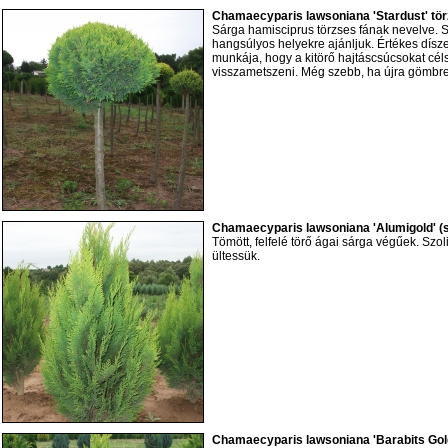
Chamaecyparis lawsoniana 'Stardust' tör
Sárga hamisciprus törzses fának nevelve. 
hangsúlyos helyekre ajánljuk. Értékes dísz
munkája, hogy a kitörő hajtáscsúcsokat cé
visszametszeni. Még szebb, ha újra gömbre
Chamaecyparis lawsoniana 'Alumigold' (
Tömött, felfelé törő ágai sárga végűek. Szo
ültessük.
Chamaecyparis lawsoniana 'Barabits Gold