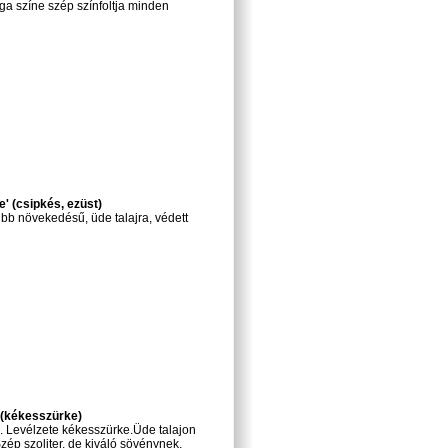
ga színe szép színfoltja minden
' (csipkés, ezüst)
úbb növekedésű, üde talajra, védett
 (kékesszürke)
. Levélzete kékesszürke.Üde talajon
Szép szoliter, de kiváló sövénynek,