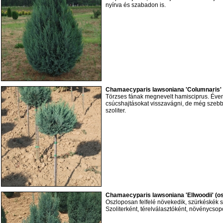
nyírva és szabadon is.
Chamaecyparis lawsoniana 'Columnaris' 
Törzses fának megnevelt hamisciprus. Évent
csúcshajtásokat visszavágni, de még szebb
szoliter.
Chamaecyparis lawsoniana 'Ellwoodii' (o
Oszloposan felfelé növekedik, szürkéskék 
Szoliterként, térelválasztóként, növénycsopor