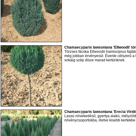
Chamaecyparis lawsoniana 'Ellwoodii' tö
Törzses fácska Ellwoodii hamisciprus fajtá
még jobban érvényesül. Évente célszerű a fe
sokáig szép dísze marad kertünknek.
Chamaecyparis lawsoniana 'Erecta Viridi
Lassú növekedésű, gyertya alakú, mélyzöld
növénycsoportokba, illetve kisebb kertekbe 