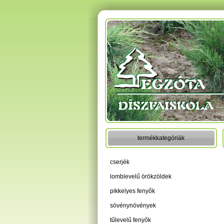
termékkategóriák
cserjék
lomblevelű örökzöldek
pikkelyes fenyők
sövénynövények
tűlevelű fenyők