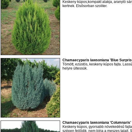
Keskeny kúpos,kompakt alakja, aranyló sár
kertnek. Elsősorban szoliter.
Chamaecyparis lawsoniana 'Blue Surprise
Tömött, ezüstös, keskeny kúpos fajta. Lass
helyre ültessük.
Chamaecyparis lawsoniana 'Columnaris'
Keskeny kúpos, gyorsabb növekedésű fajta
szépen fejlődik, nem bírja a meszes talajt. 