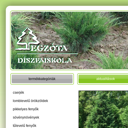
termékkategóriák
aktualitások
cserjék
lomblevelű örökzöldek
pikkelyes fenyők
sövénynövények
tűlevelű fenyők