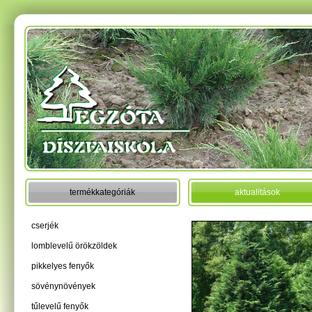
termékkategóriák
aktualitások
cserjék
lomblevelű örökzöldek
pikkelyes fenyők
sövénynövények
tűlevelű fenyők