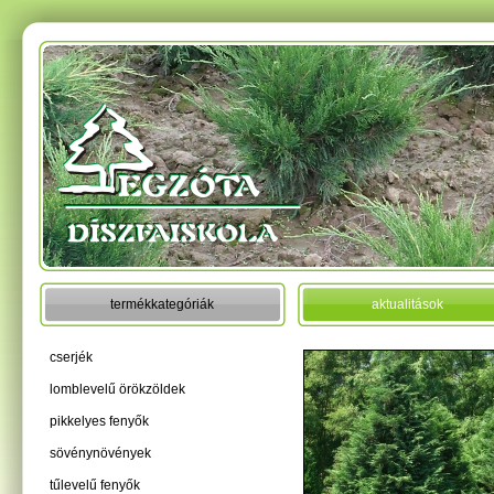
termékkategóriák
aktualitások
cserjék
lomblevelű örökzöldek
pikkelyes fenyők
sövénynövények
tűlevelű fenyők