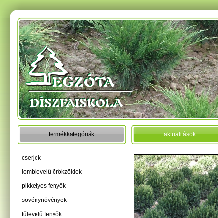
termékkategóriák
aktualitások
cserjék
lomblevelű örökzöldek
pikkelyes fenyők
sövénynövények
tűlevelű fenyők