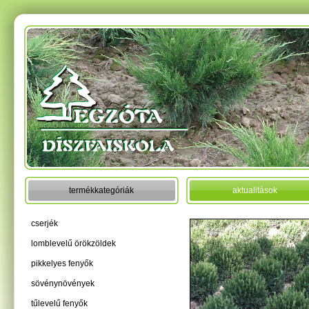
termékkategóriák
aktualitások
cserjék
lomblevelű örökzöldek
pikkelyes fenyők
sövénynövények
tűlevelű fenyők