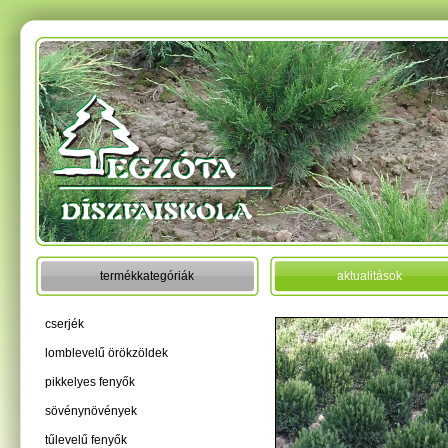
termékkategóriák
aktualitások
cserjék
lomblevelű örökzöldek
pikkelyes fenyők
sövénynövények
tűlevelű fenyők