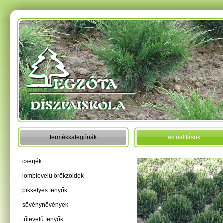
termékkategóriák
aktualitások
cserjék
lomblevelű örökzöldek
pikkelyes fenyők
sövénynövények
tűlevelű fenyők