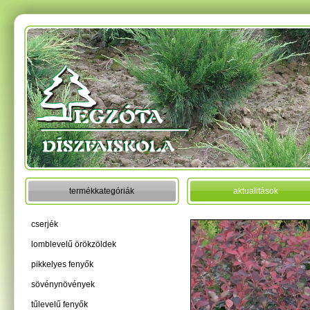
termékkategóriák
aktualitások
cserjék
lomblevelű örökzöldek
pikkelyes fenyők
sövénynövények
tűlevelű fenyők