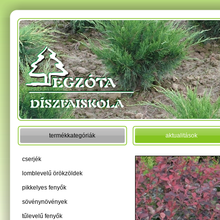
termékkategóriák
aktualitások
cserjék
lomblevelű örökzöldek
pikkelyes fenyők
sövénynövények
tűlevelű fenyők