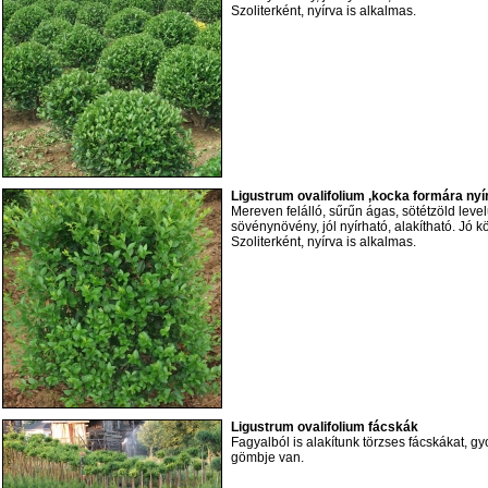
Szoliterként, nyírva is alkalmas.
Ligustrum ovalifolium ,kocka formára nyírv
Mereven felálló, sűrűn ágas, sötétzöld lev
sövénynövény, jól nyírható, alakítható. Jó 
Szoliterként, nyírva is alkalmas.
Ligustrum ovalifolium fácskák
Fagyalból is alakítunk törzses fácskákat, g
gömbje van.