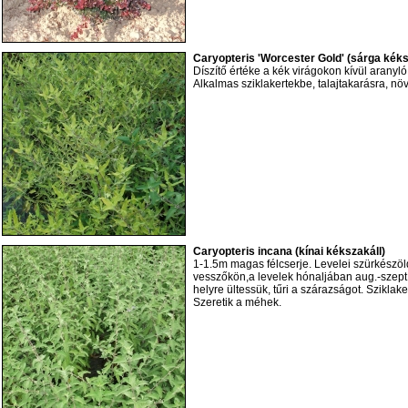
Caryopteris 'Worcester Gold' (sárga kéks
Díszítő értéke a kék virágokon kívül aranyló
Alkalmas sziklakertekbe, talajtakarásra, nö
Caryopteris incana (kínai kékszakáll)
1-1.5m magas félcserje. Levelei szürkészöl
vesszőkön,a levelek hónaljában aug.-szept
helyre ültessük, tűri a szárazságot. Sziklaker
Szeretik a méhek.