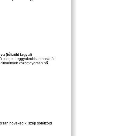
a (télizöld fagyal)
elű cserje. Leggyakrabban használt
körülmények között gyorsan nő.
yorsan növekedik, szép sötétzöld