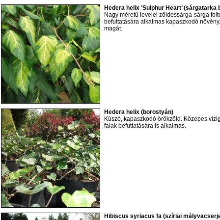
Hedera helix ’Sulphur Heart’ (sárgatarka
Nagy méretű levelei zöldessárga-sárga folt
befuttatására alkalmas kapaszkodó növény. 
magát.
Hedera helix (borostyán)
Kúszó, kapaszkodó örökzöld. Közepes vízigé
falak befuttatására is alkalmas.
Hibiscus syriacus fa (szíriai mályvacserj