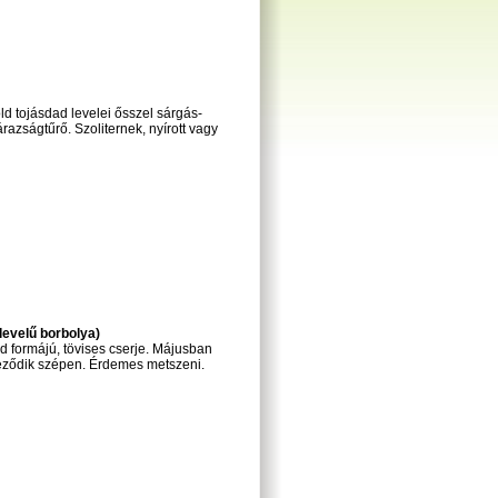
ld tojásdad levelei ősszel sárgás-
razságtűrő. Szoliternek, nyírott vagy
levelű borbolya)
d formájú, tövises cserje. Májusban
neződik szépen. Érdemes metszeni.