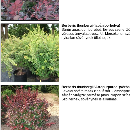
Berberis thunbergi (japán borbolya)
Sűrűn ágas, gömbölyded, tövises cserje. Zö
vöröses árnyalatot vesz fel. Mérsékelten szá
nyíratlan sövénynek ültethetjük.
Berberis thunbergii 'Atropurpurea’ (vörös
Levelei sötétpirosak kihajtástól. Gömbölyde
sárgán virágzik, termése piros. Napon szí
Szoliternek, sövénynek is alkalmas.