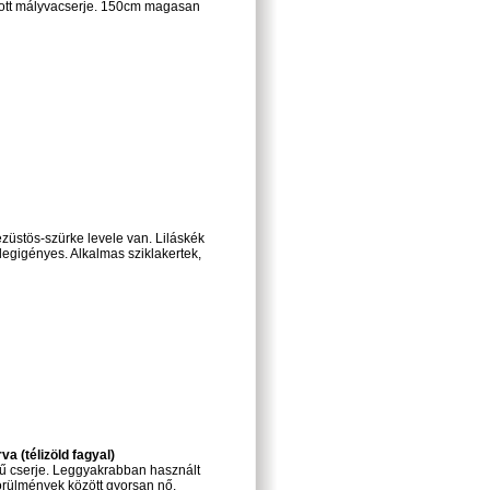
ított mályvacserje. 150cm magasan
ezüstös-szürke levele van. Liláskék
legigényes. Alkalmas sziklakertek,
a (télizöld fagyal)
elű cserje. Leggyakrabban használt
körülmények között gyorsan nő.