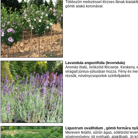
Többszöri metszéssel törzses fának kialak
gömb alakú koronával.
Lavandula angustifolia (levendula)
Aromás illatú, örökzöld félcserje. Keskeny, 
virágait június-júliusban hozza. Fény és me
rézsűk, növénycsoportok színfoltjaként.
Ligustrum ovalifolium , gömb formára nyírv
Mereven felálló, sűrűn ágas, sötétzöld lev
sövénynövény, jól nyírható, alakítható. Jó 