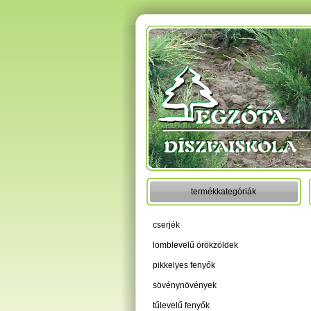
termékkategóriák
cserjék
lomblevelű örökzöldek
pikkelyes fenyők
sövénynövények
tűlevelű fenyők