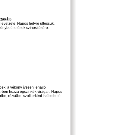
zakáll)
 levélzete. Napos helyre ültessük.
vénybeültetések színesítésére.
dek, a vékony ívesen lehajló
.-ben hozza égszínkék virágait. Napos
tbe, rézsűbe, szoliterként is ültethető.