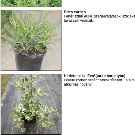
Erica carnea
Fehér színű erika, szegélyágyások, sziklake
tavasszal virágzik.
Hedera helix ’Eva’ (tarka borostyán)
Levele körben fehér csíkkal díszített. Talajt
alkalmas növény.