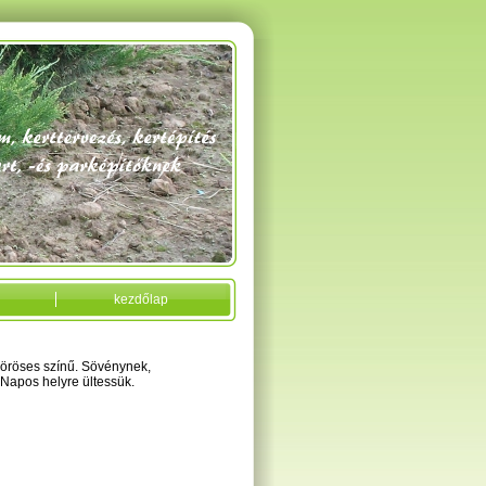
kezdőlap
svöröses színű. Sövénynek,
 Napos helyre ültessük.