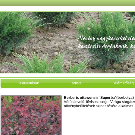
aktualitások
árlista
elérhetőség
Berberis ottawensis ’Superba’ (borbolya)
Vörös levelű, tövises cserje. Virága sárgá
növénybeültetések szinesítésére alkalmas.