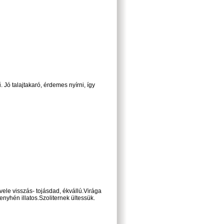
. Jó talajtakaró, érdemes nyírni, így
ele visszás- tojásdad, ékvállú.Virága
 enyhén illatos.Szoliternek ültessük.