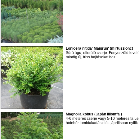
Lonicera nitida' Maigrün' (mirtuszlonc)
Sűrű ágú, elterülő cserje. Fényeszöld levelű
mindig új, friss hajtásokat hoz.
Magnolia kobus ( japán liliomfa )
4-6 méteres cserje vagy 5-10 méteres fa.Lev
hófehér lombfakadás előtt, áprilisban nyilik