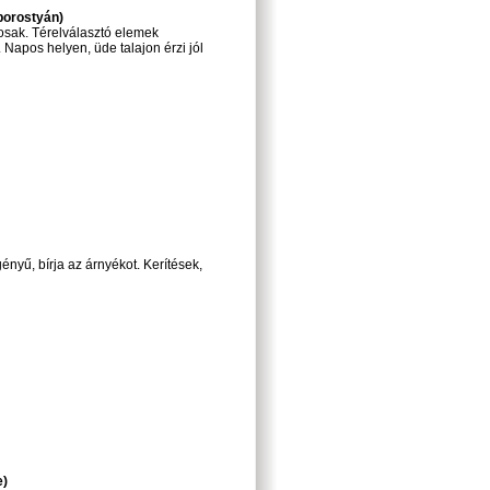
 borostyán)
osak. Térelválasztó elemek
Napos helyen, üde talajon érzi jól
nyű, bírja az árnyékot. Kerítések,
e)